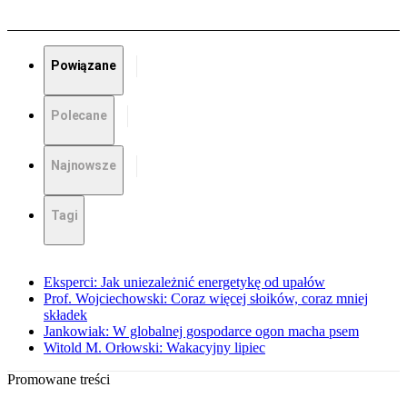
Powiązane
Polecane
Najnowsze
Tagi
Eksperci: Jak uniezależnić energetykę od upałów
Prof. Wojciechowski: Coraz więcej słoików, coraz mniej
składek
Jankowiak: W globalnej gospodarce ogon macha psem
Witold M. Orłowski: Wakacyjny lipiec
Promowane treści