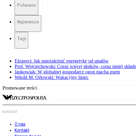
Polecane
Najnowsze
Tagi
Eksperci: Jak uniezależnić energetykę od upałów
Prof. Wojciechowski: Coraz więcej słoików, coraz mniej skład
Jankowiak: W globalnej gospodarce ogon macha psem
Witold M. Orłowski: Wakacyjny lipiec
Promowane treści
KONTAKT
O nas
Kontakt