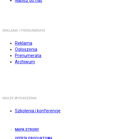
Napisz do nas
REKLAMA I PRENUMERATA
Reklama
Ogłoszenia
Prenumerata
Archiwum
NASZE WYDARZENIA
Szkolenia i konferencje
MAPA STRONY
OFERTA PRODUKTOWA