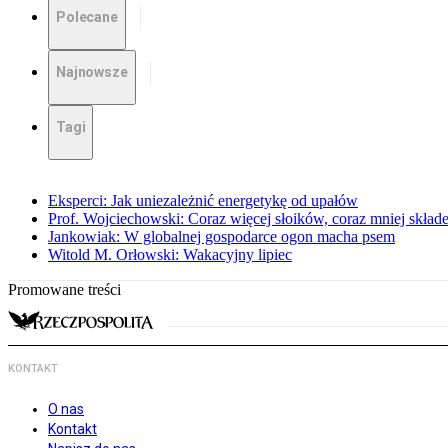
Polecane
Najnowsze
Tagi
Eksperci: Jak uniezależnić energetykę od upałów
Prof. Wojciechowski: Coraz więcej słoików, coraz mniej skład
Jankowiak: W globalnej gospodarce ogon macha psem
Witold M. Orłowski: Wakacyjny lipiec
Promowane treści
KONTAKT
O nas
Kontakt