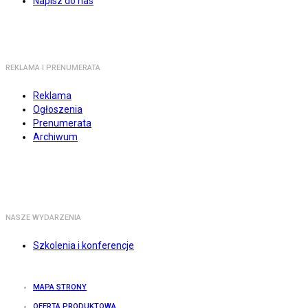
Napisz do nas
REKLAMA I PRENUMERATA
Reklama
Ogłoszenia
Prenumerata
Archiwum
NASZE WYDARZENIA
Szkolenia i konferencje
MAPA STRONY
OFERTA PRODUKTOWA