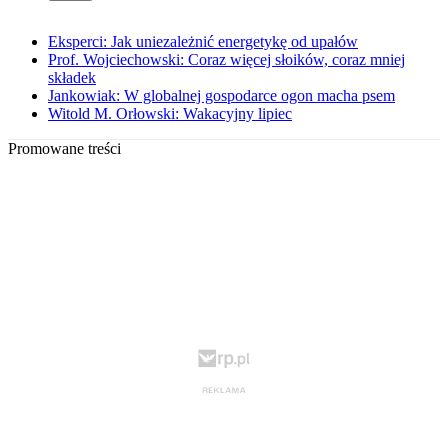
Eksperci: Jak uniezależnić energetykę od upałów
Prof. Wojciechowski: Coraz więcej słoików, coraz mniej
składek
Jankowiak: W globalnej gospodarce ogon macha psem
Witold M. Orłowski: Wakacyjny lipiec
Promowane treści