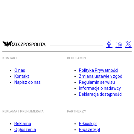
KONTAKT
REGULAMIN
O nas
Polityka Prywatności
Kontakt
Zmiana ustawień zgód
Napisz do nas
Regulamin serwisu
Informacje o nadawcy
Deklaracja dostępności
REKLAMA I PRENUMERATA
PARTNERZY
Reklama
E-kiosk.pl
Ogłoszenia
E-gazety.pl