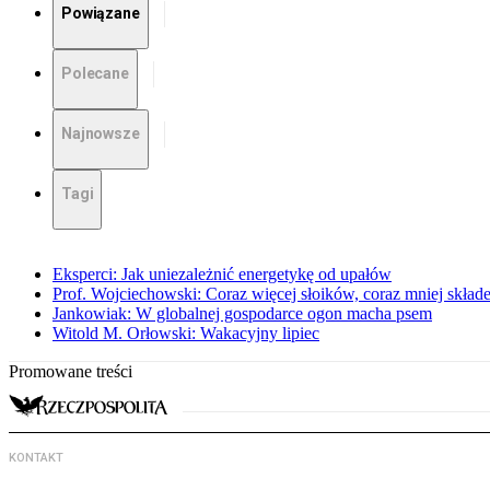
Powiązane
Polecane
Najnowsze
Tagi
Eksperci: Jak uniezależnić energetykę od upałów
Prof. Wojciechowski: Coraz więcej słoików, coraz mniej skład
Jankowiak: W globalnej gospodarce ogon macha psem
Witold M. Orłowski: Wakacyjny lipiec
Promowane treści
KONTAKT