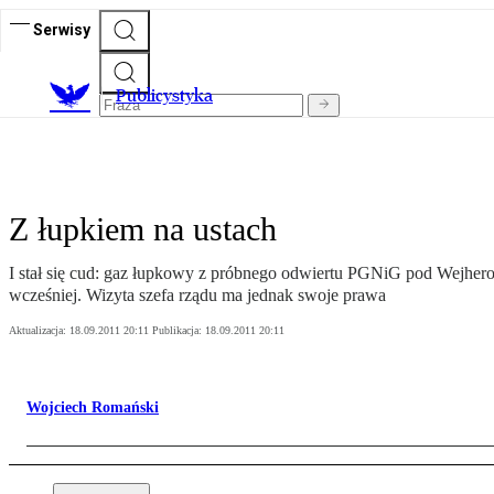
Serwisy
Publicystyka
Z łupkiem na ustach
I stał się cud: gaz łupkowy z próbnego odwiertu PGNiG pod Wejherow
wcześniej. Wizyta szefa rządu ma jednak swoje prawa
Aktualizacja:
18.09.2011 20:11
Publikacja:
18.09.2011 20:11
Wojciech Romański