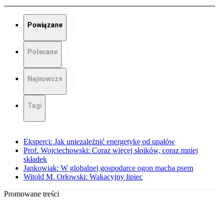
Powiązane
Polecane
Najnowsze
Tagi
Eksperci: Jak uniezależnić energetykę od upałów
Prof. Wojciechowski: Coraz więcej słoików, coraz mniej
składek
Jankowiak: W globalnej gospodarce ogon macha psem
Witold M. Orłowski: Wakacyjny lipiec
Promowane treści