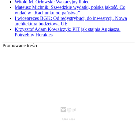
Witold M. Orłowski: Wakacyjny lipiec
Mateusz Michnik: Szwedzkie wydatki, polska jakość. Co
widać w „Rachunku od państwa”
I wiceprezes BGK: Od redystrybucji do inwestycji. Nowa
architektura budżetowa UE
Krzysztof Adam Kowalczyk: PIT jak stajnia Augiasza.
Potrzebny Herakles
Promowane treści