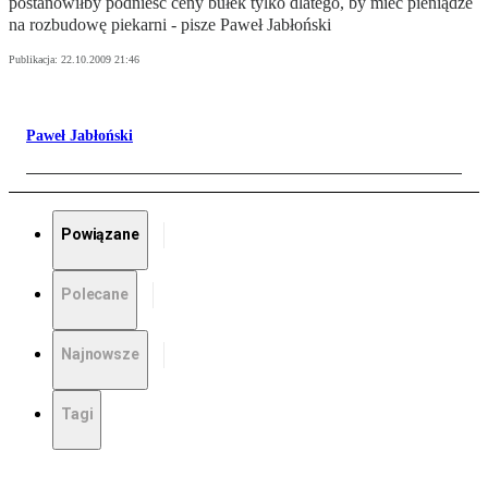
postanowiłby podnieść ceny bułek tylko dlatego, by mieć pieniądze
na rozbudowę piekarni - pisze Paweł Jabłoński
Publikacja:
22.10.2009 21:46
Paweł Jabłoński
Powiązane
Polecane
Najnowsze
Tagi