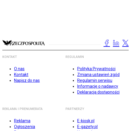
KONTAKT
REGULAMIN
O nas
Polityka Prywatności
Kontakt
Zmiana ustawień zgód
Napisz do nas
Regulamin serwisu
Informacje o nadawcy
Deklaracja dostępności
REKLAMA I PRENUMERATA
PARTNERZY
Reklama
E-kiosk.pl
Ogłoszenia
E-gazety.pl