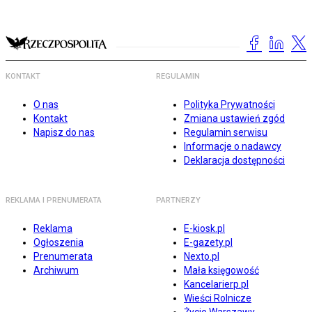
KONTAKT
REGULAMIN
O nas
Polityka Prywatności
Kontakt
Zmiana ustawień zgód
Napisz do nas
Regulamin serwisu
Informacje o nadawcy
Deklaracja dostępności
REKLAMA I PRENUMERATA
PARTNERZY
Reklama
E-kiosk.pl
Ogłoszenia
E-gazety.pl
Prenumerata
Nexto.pl
Archiwum
Mała księgowość
Kancelarierp.pl
Wieści Rolnicze