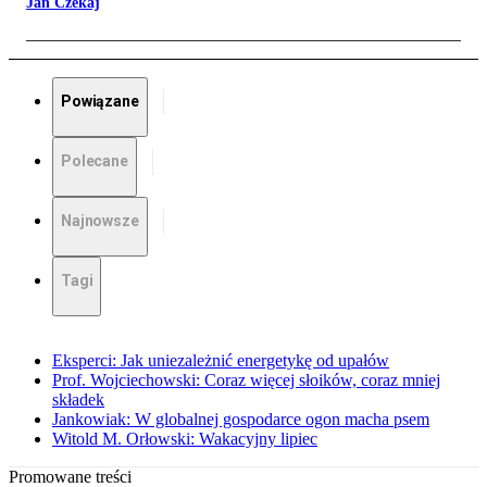
Jan Czekaj
Powiązane
Polecane
Najnowsze
Tagi
Eksperci: Jak uniezależnić energetykę od upałów
Prof. Wojciechowski: Coraz więcej słoików, coraz mniej
składek
Jankowiak: W globalnej gospodarce ogon macha psem
Witold M. Orłowski: Wakacyjny lipiec
Promowane treści