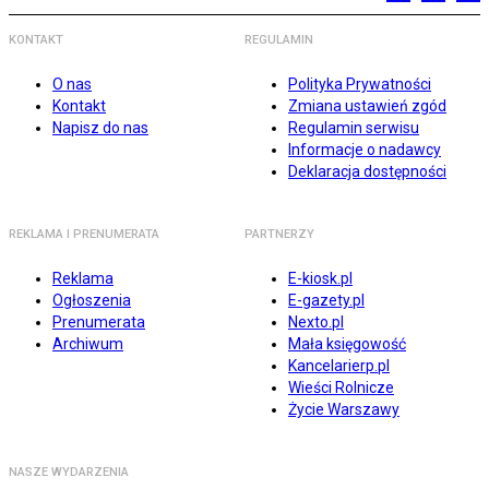
KONTAKT
REGULAMIN
O nas
Polityka Prywatności
Kontakt
Zmiana ustawień zgód
Napisz do nas
Regulamin serwisu
Informacje o nadawcy
Deklaracja dostępności
REKLAMA I PRENUMERATA
PARTNERZY
Reklama
E-kiosk.pl
Ogłoszenia
E-gazety.pl
Prenumerata
Nexto.pl
Archiwum
Mała księgowość
Kancelarierp.pl
Wieści Rolnicze
Życie Warszawy
NASZE WYDARZENIA