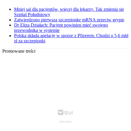
Mniej sal dla pacjentów, więcej dla lekarzy. Tak zmienia się
Szpital Południowy
Zatwierdzono pierwszą szczepionkę mRNA przeciw grypie
Dr Eliza Działach: Pacjent powinien mieć swojego
przewodnika w systemie
Polska składa apelację w sporze z Pfizerem. Chodzi o 5,6 mld
zł za szczepionki
Promowane treści