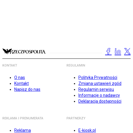
KONTAKT
REGULAMIN
O nas
Polityka Prywatności
Kontakt
Zmiana ustawień zgód
Napisz do nas
Regulamin serwisu
Informacje o nadawcy
Deklaracja dostępności
REKLAMA I PRENUMERATA
PARTNERZY
Reklama
E-kiosk.pl