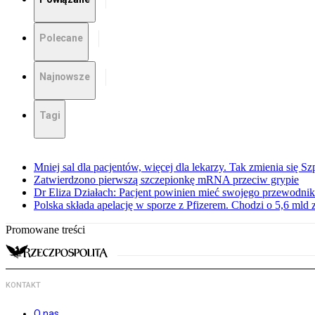
Polecane
Najnowsze
Tagi
Mniej sal dla pacjentów, więcej dla lekarzy. Tak zmienia się S
Zatwierdzono pierwszą szczepionkę mRNA przeciw grypie
Dr Eliza Działach: Pacjent powinien mieć swojego przewodnik
Polska składa apelację w sporze z Pfizerem. Chodzi o 5,6 mld z
Promowane treści
KONTAKT
O nas