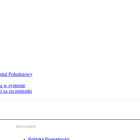
zpital Południowy
a w systemie
ł za szczepionki
REGULAMIN
Polityka Prywatności