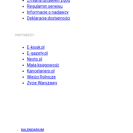
Zmiana ustawień zgód
Regulamin serwisu
Informacje o nadawcy
Deklaracja dostępności
PARTNERZY
E-kiosk.pl
E-gazety.pl
Nexto.pl
Mała księgowość
Kancelarierp.pl
Wieści Rolnicze
Życie Warszawy
KALENDARIUM