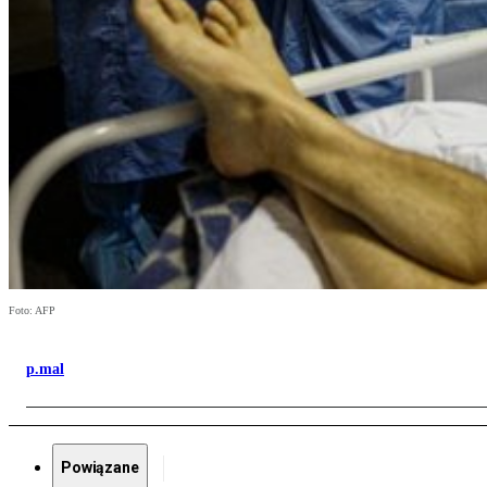
Foto: AFP
p.mal
Powiązane