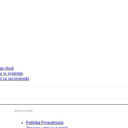
ą eboli
a w systemie
ł za szczepionki
REGULAMIN
Polityka Prywatności