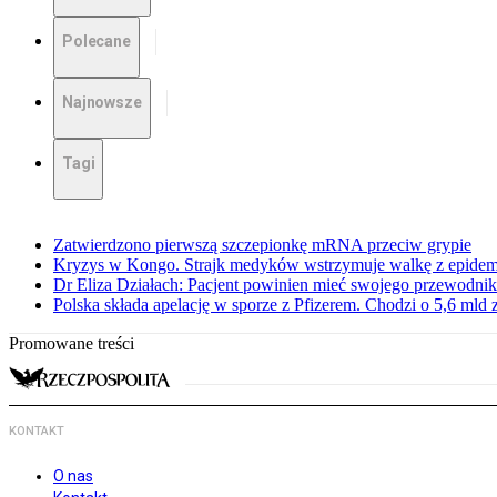
Polecane
Najnowsze
Tagi
Zatwierdzono pierwszą szczepionkę mRNA przeciw grypie
Kryzys w Kongo. Strajk medyków wstrzymuje walkę z epidemi
Dr Eliza Działach: Pacjent powinien mieć swojego przewodnik
Polska składa apelację w sporze z Pfizerem. Chodzi o 5,6 mld z
Promowane treści
KONTAKT
O nas