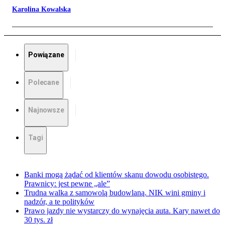
Karolina Kowalska
Powiązane
Polecane
Najnowsze
Tagi
Banki mogą żądać od klientów skanu dowodu osobistego.
Prawnicy: jest pewne „ale”
Trudna walka z samowolą budowlaną. NIK wini gminy i
nadzór, a te polityków
Prawo jazdy nie wystarczy do wynajęcia auta. Kary nawet do
30 tys. zł