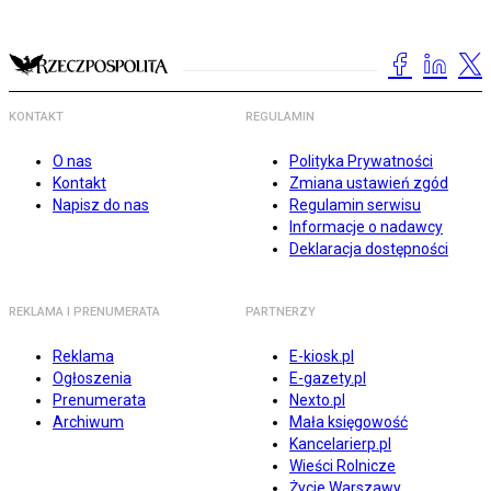
KONTAKT
REGULAMIN
O nas
Polityka Prywatności
Kontakt
Zmiana ustawień zgód
Napisz do nas
Regulamin serwisu
Informacje o nadawcy
Deklaracja dostępności
REKLAMA I PRENUMERATA
PARTNERZY
Reklama
E-kiosk.pl
Ogłoszenia
E-gazety.pl
Prenumerata
Nexto.pl
Archiwum
Mała księgowość
Kancelarierp.pl
Wieści Rolnicze
Życie Warszawy