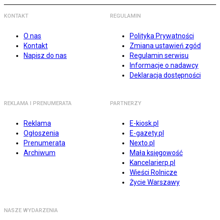
KONTAKT
REGULAMIN
O nas
Polityka Prywatności
Kontakt
Zmiana ustawień zgód
Napisz do nas
Regulamin serwisu
Informacje o nadawcy
Deklaracja dostępności
REKLAMA I PRENUMERATA
PARTNERZY
Reklama
E-kiosk.pl
Ogłoszenia
E-gazety.pl
Prenumerata
Nexto.pl
Archiwum
Mała księgowość
Kancelarierp.pl
Wieści Rolnicze
Życie Warszawy
NASZE WYDARZENIA