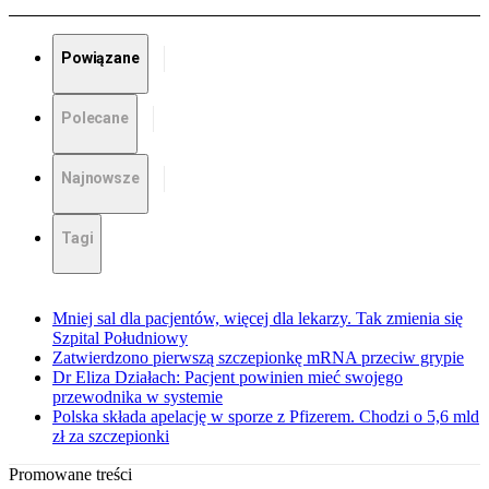
Powiązane
Polecane
Najnowsze
Tagi
Mniej sal dla pacjentów, więcej dla lekarzy. Tak zmienia się
Szpital Południowy
Zatwierdzono pierwszą szczepionkę mRNA przeciw grypie
Dr Eliza Działach: Pacjent powinien mieć swojego
przewodnika w systemie
Polska składa apelację w sporze z Pfizerem. Chodzi o 5,6 mld
zł za szczepionki
Promowane treści