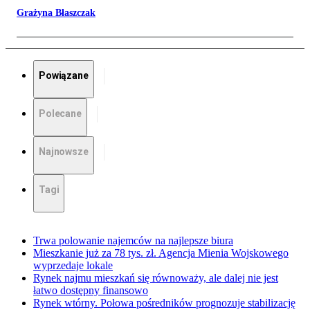
Grażyna Błaszczak
Powiązane
Polecane
Najnowsze
Tagi
Trwa polowanie najemców na najlepsze biura
Mieszkanie już za 78 tys. zł. Agencja Mienia Wojskowego
wyprzedaje lokale
Rynek najmu mieszkań się równoważy, ale dalej nie jest
łatwo dostępny finansowo
Rynek wtórny. Połowa pośredników prognozuje stabilizację