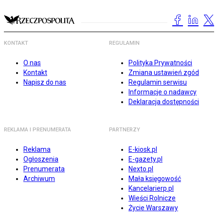
KONTAKT
REGULAMIN
O nas
Polityka Prywatności
Kontakt
Zmiana ustawień zgód
Napisz do nas
Regulamin serwisu
Informacje o nadawcy
Deklaracja dostępności
REKLAMA I PRENUMERATA
PARTNERZY
Reklama
E-kiosk.pl
Ogłoszenia
E-gazety.pl
Prenumerata
Nexto.pl
Archiwum
Mała księgowość
Kancelarierp.pl
Wieści Rolnicze
Życie Warszawy