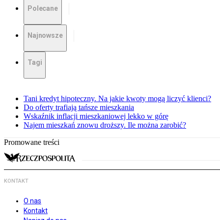
Polecane
Najnowsze
Tagi
Tani kredyt hipoteczny. Na jakie kwoty mogą liczyć klienci?
Do oferty trafiają tańsze mieszkania
Wskaźnik inflacji mieszkaniowej lekko w górę
Najem mieszkań znowu droższy. Ile można zarobić?
Promowane treści
KONTAKT
O nas
Kontakt