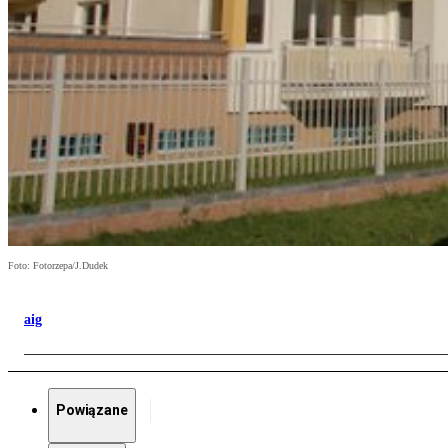
Foto: Fotorzepa/J.Dudek
aig
Powiązane