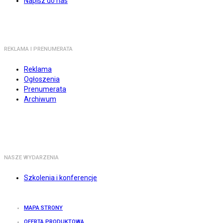
Napisz do nas
REKLAMA I PRENUMERATA
Reklama
Ogłoszenia
Prenumerata
Archiwum
NASZE WYDARZENIA
Szkolenia i konferencje
MAPA STRONY
OFERTA PRODUKTOWA