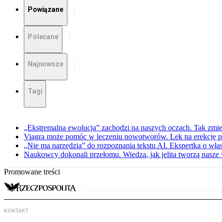
Powiązane
Polecane
Najnowsze
Tagi
„Ekstremalna ewolucja” zachodzi na naszych oczach. Tak zmien
Viagra może pomóc w leczeniu nowotworów. Lek na erekcję p
„Nie ma narzędzia” do rozpoznania tekstu AI. Ekspertka o wł
Naukowcy dokonali przełomu. Wiedzą, jak jelita tworzą nasz
Promowane treści
KONTAKT