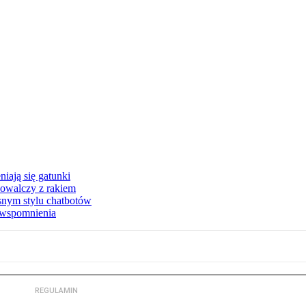
iają się gatunki
owalczy z rakiem
asnym stylu chatbotów
e wspomnienia
REGULAMIN