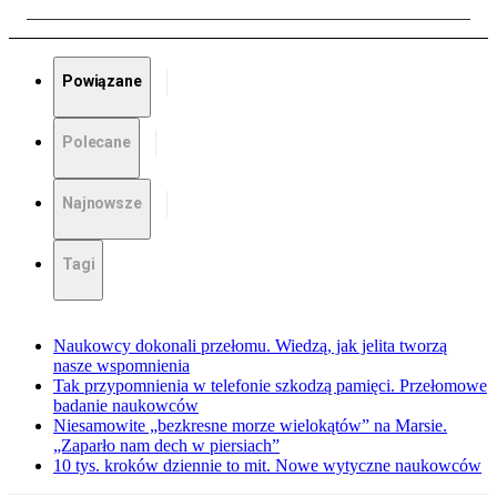
Powiązane
Polecane
Najnowsze
Tagi
Naukowcy dokonali przełomu. Wiedzą, jak jelita tworzą
nasze wspomnienia
Tak przypomnienia w telefonie szkodzą pamięci. Przełomowe
badanie naukowców
Niesamowite „bezkresne morze wielokątów” na Marsie.
„Zaparło nam dech w piersiach”
10 tys. kroków dziennie to mit. Nowe wytyczne naukowców