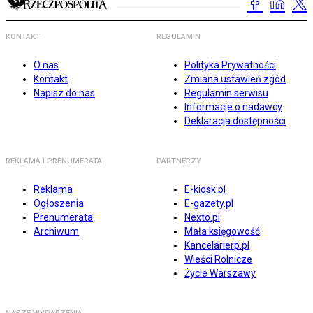
KONTAKT
REGULAMIN
O nas
Polityka Prywatności
Kontakt
Zmiana ustawień zgód
Napisz do nas
Regulamin serwisu
Informacje o nadawcy
Deklaracja dostępności
REKLAMA I PRENUMERATA
PARTNERZY
Reklama
E-kiosk.pl
Ogłoszenia
E-gazety.pl
Prenumerata
Nexto.pl
Archiwum
Mała księgowość
Kancelarierp.pl
Wieści Rolnicze
Życie Warszawy