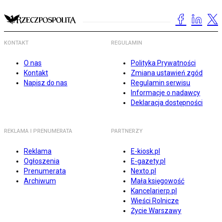
KONTAKT
REGULAMIN
O nas
Polityka Prywatności
Kontakt
Zmiana ustawień zgód
Napisz do nas
Regulamin serwisu
Informacje o nadawcy
Deklaracja dostępności
REKLAMA I PRENUMERATA
PARTNERZY
Reklama
E-kiosk.pl
Ogłoszenia
E-gazety.pl
Prenumerata
Nexto.pl
Archiwum
Mała księgowość
Kancelarierp.pl
Wieści Rolnicze
Życie Warszawy