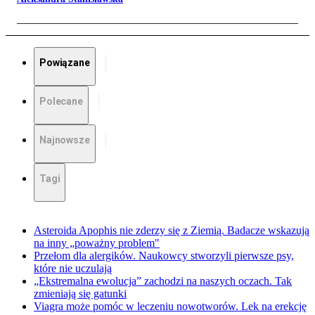
Powiązane
Polecane
Najnowsze
Tagi
Asteroida Apophis nie zderzy się z Ziemią. Badacze wskazują
na inny „poważny problem"
Przełom dla alergików. Naukowcy stworzyli pierwsze psy,
które nie uczulają
„Ekstremalna ewolucja” zachodzi na naszych oczach. Tak
zmieniają się gatunki
Viagra może pomóc w leczeniu nowotworów. Lek na erekcję