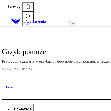
Serwisy
Wydarzenia
Grzyb pomoże
Psylocybina zawarta w grzybach halucynogennych pomaga w leczeniu
Publikacja:
30.01.2012 23:50
rp.pl
Powiązane