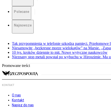
Polecane
Najnowsze
Tak przypomnienia w telefonie szkodzą pamięci. Przełomowe
Niesamowite „bezkresne morze wielokątów” na Marsie. „Zapar
10 tys. kroków dziennie to mit. Nowe wytyczne naukowców
Nieznany stop metali powstał po wybuchu w Hiroszimie. Ma u
Promowane treści
KONTAKT
O nas
Kontakt
Napisz do nas