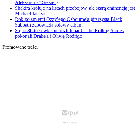
Aleksandria" Siekiery
Shakira króluje na listach przebojów, ale szarą eminencją jest
Michael Jackson
Rok po śmierci Ozzy’ego Osbourne'a gitarzysta Black
Sabbath zapowiada solowy album
Są po 80-tce i właśnie rozbili bank. The Rolling Stones
pokonali Drake'a i Olivię Rodrigo
Promowane treści