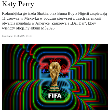
Katy Perry
Kolumbijska gwiazda Shakira oraz Burna Boy z Nigerii zaśpiewają
11 czerwca w Meksyku w podczas pierwszej z trzech ceremonii
otwarcia mundialu w Ameryce. Zaśpiewają „Dai Dai”, który
wieńczy oficjalny album MŚ2026.
Publikacja:
09.06.2026 09:33