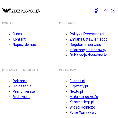
KONTAKT
REGULAMIN
O nas
Polityka Prywatności
Kontakt
Zmiana ustawień zgód
Napisz do nas
Regulamin serwisu
Informacje o nadawcy
Deklaracja dostępności
REKLAMA I PRENUMERATA
PARTNERZY
Reklama
E-kiosk.pl
Ogłoszenia
E-gazety.pl
Prenumerata
Nexto.pl
Archiwum
Mała księgowość
Kancelarierp.pl
Wieści Rolnicze
Życie Warszawy