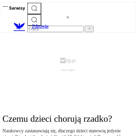
Serwisy
Z
drowie
Czemu dzieci chorują rzadko?
Naukowcy zastanawiają się, dlaczego dzieci stanowią jedynie