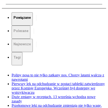
Powiązane
Polecane
Najnowsze
Tagi
Polipy nosa to nie tylko zatkany nos. Chorzy latami walczą z
nawrotami
Pierwszy lek na odchudzanie w postaci tabletki zatwierdzony
przez Komisję Europejską. Wcześniej był dostępny we
wstrzykiwaczu
Duże zmiany w receptach. 13 września wchodzą nowe
zasady
Przełomowe leki na odchudzanie zmieniają nie tylko wagę.