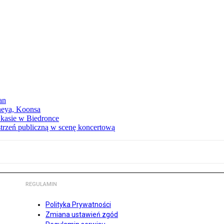
an
neya, Koonsa
a kasie w Biedronce
trzeń publiczną w scenę koncertową
REGULAMIN
Polityka Prywatności
Zmiana ustawień zgód