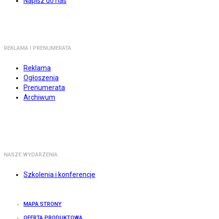
Napisz do nas
REKLAMA I PRENUMERATA
Reklama
Ogłoszenia
Prenumerata
Archiwum
NASZE WYDARZENIA
Szkolenia i konferencje
MAPA STRONY
OFERTA PRODUKTOWA