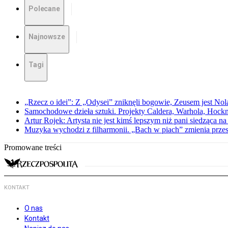
Polecane
Najnowsze
Tagi
„Rzecz o idei”: Z „Odysei” zniknęli bogowie, Zeusem jest Nol
Samochodowe dzieła sztuki. Projekty Caldera, Warhola, Hock
Artur Rojek: Artysta nie jest kimś lepszym niż pani siedząca n
Muzyka wychodzi z filharmonii. „Bach w piach” zmienia przes
Promowane treści
KONTAKT
O nas
Kontakt