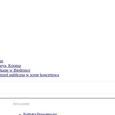
an
neya, Koonsa
a kasie w Biedronce
trzeń publiczną w scenę koncertową
REGULAMIN
Polityka Prywatności