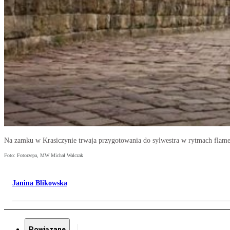
Na zamku w Krasiczynie trwaja przygotowania do sylwestra w rytmach flam
Foto: Fotorzepa, MW Michał Walczak
Janina Blikowska
Powiązane