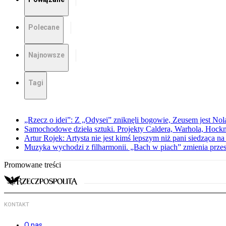
Polecane
Najnowsze
Tagi
„Rzecz o idei”: Z „Odysei” zniknęli bogowie, Zeusem jest Nol
Samochodowe dzieła sztuki. Projekty Caldera, Warhola, Hock
Artur Rojek: Artysta nie jest kimś lepszym niż pani siedząca n
Muzyka wychodzi z filharmonii. „Bach w piach” zmienia przes
Promowane treści
KONTAKT
O nas