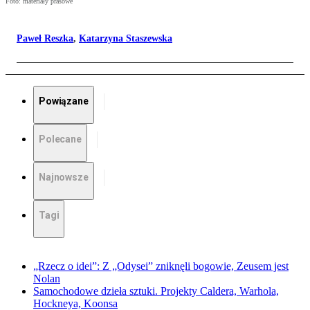
Foto: materiały prasowe
Paweł Reszka
,
Katarzyna Staszewska
Powiązane
Polecane
Najnowsze
Tagi
„Rzecz o idei”: Z „Odysei” zniknęli bogowie, Zeusem jest
Nolan
Samochodowe dzieła sztuki. Projekty Caldera, Warhola,
Hockneya, Koonsa