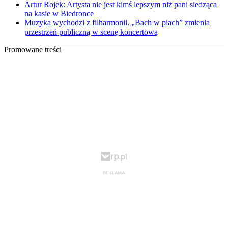
Artur Rojek: Artysta nie jest kimś lepszym niż pani siedząca
na kasie w Biedronce
Muzyka wychodzi z filharmonii. „Bach w piach” zmienia
przestrzeń publiczną w scenę koncertową
Promowane treści