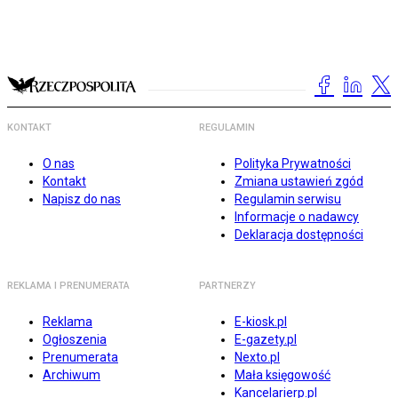
KONTAKT
REGULAMIN
O nas
Polityka Prywatności
Kontakt
Zmiana ustawień zgód
Napisz do nas
Regulamin serwisu
Informacje o nadawcy
Deklaracja dostępności
REKLAMA I PRENUMERATA
PARTNERZY
Reklama
E-kiosk.pl
Ogłoszenia
E-gazety.pl
Prenumerata
Nexto.pl
Archiwum
Mała księgowość
Kancelarierp.pl