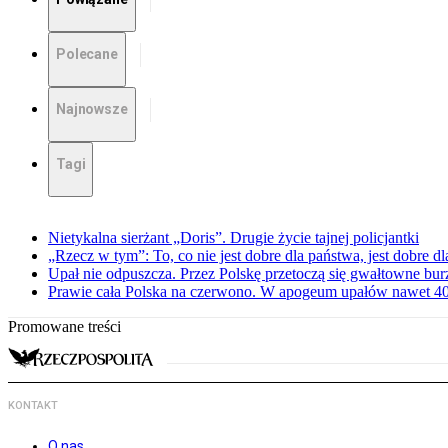
Polecane
Najnowsze
Tagi
Nietykalna sierżant „Doris”. Drugie życie tajnej policjantki
„Rzecz w tym”: To, co nie jest dobre dla państwa, jest dobre 
Upał nie odpuszcza. Przez Polskę przetoczą się gwałtowne bur
Prawie cała Polska na czerwono. W apogeum upałów nawet 40 
Promowane treści
KONTAKT
O nas