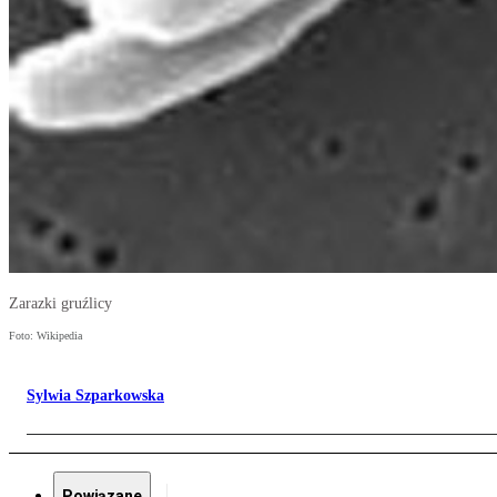
Zarazki gruźlicy
Foto: Wikipedia
Sylwia Szparkowska
Powiązane