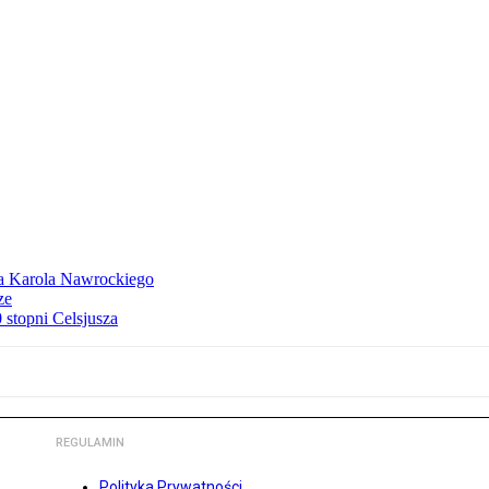
dla Karola Nawrockiego
ze
stopni Celsjusza
REGULAMIN
Polityka Prywatności