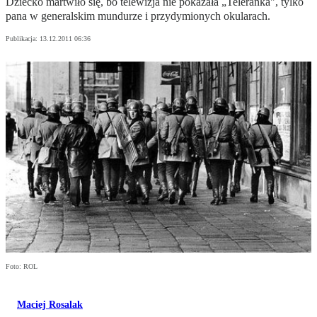
Dziecko martwiło się, bo telewizja nie pokazała „Teleranka", tylko
pana w generalskim mundurze i przydymionych okularach.
Publikacja:
13.12.2011 06:36
Foto: ROL
Maciej Rosalak