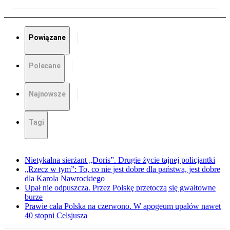
Powiązane
Polecane
Najnowsze
Tagi
Nietykalna sierżant „Doris”. Drugie życie tajnej policjantki
„Rzecz w tym”: To, co nie jest dobre dla państwa, jest dobre
dla Karola Nawrockiego
Upał nie odpuszcza. Przez Polskę przetoczą się gwałtowne
burze
Prawie cała Polska na czerwono. W apogeum upałów nawet
40 stopni Celsjusza