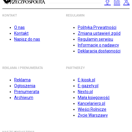
KONTAKT
REGULAMIN
O nas
Polityka Prywatności
Kontakt
Zmiana ustawień zgód
Napisz do nas
Regulamin serwisu
Informacje o nadawcy
Deklaracja dostępności
REKLAMA I PRENUMERATA
PARTNERZY
Reklama
E-kiosk.pl
Ogłoszenia
E-gazety.pl
Prenumerata
Nexto.pl
Archiwum
Mała księgowość
Kancelarierp.pl
Wieści Rolnicze
Życie Warszawy