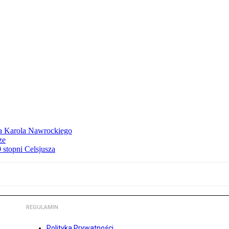
dla Karola Nawrockiego
ze
stopni Celsjusza
REGULAMIN
Polityka Prywatności