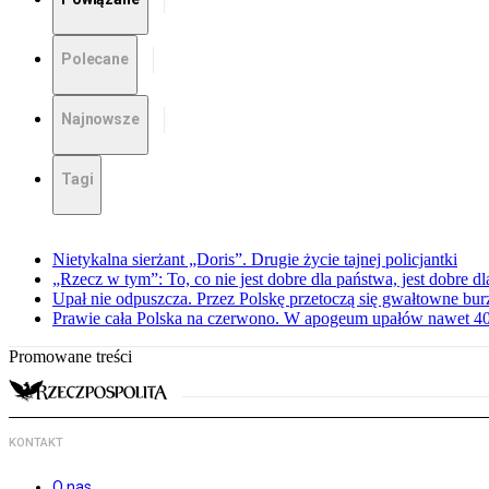
Polecane
Najnowsze
Tagi
Nietykalna sierżant „Doris”. Drugie życie tajnej policjantki
„Rzecz w tym”: To, co nie jest dobre dla państwa, jest dobre 
Upał nie odpuszcza. Przez Polskę przetoczą się gwałtowne bur
Prawie cała Polska na czerwono. W apogeum upałów nawet 40 
Promowane treści
KONTAKT
O nas