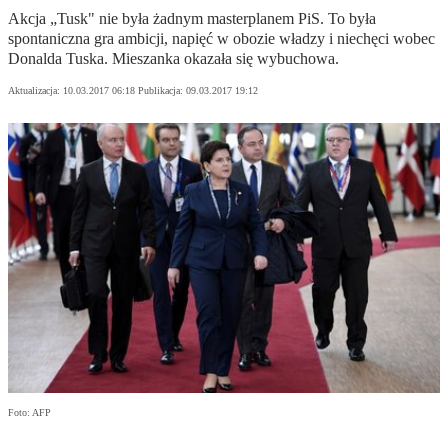
Akcja „Tusk" nie była żadnym masterplanem PiS. To była
spontaniczna gra ambicji, napięć w obozie władzy i niechęci wobec
Donalda Tuska. Mieszanka okazała się wybuchowa.
Aktualizacja:
10.03.2017 06:18
Publikacja:
09.03.2017 19:12
Foto: AFP