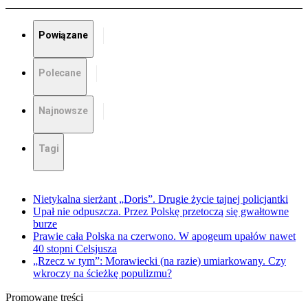
Powiązane
Polecane
Najnowsze
Tagi
Nietykalna sierżant „Doris”. Drugie życie tajnej policjantki
Upał nie odpuszcza. Przez Polskę przetoczą się gwałtowne
burze
Prawie cała Polska na czerwono. W apogeum upałów nawet
40 stopni Celsjusza
„Rzecz w tym”: Morawiecki (na razie) umiarkowany. Czy
wkroczy na ścieżkę populizmu?
Promowane treści