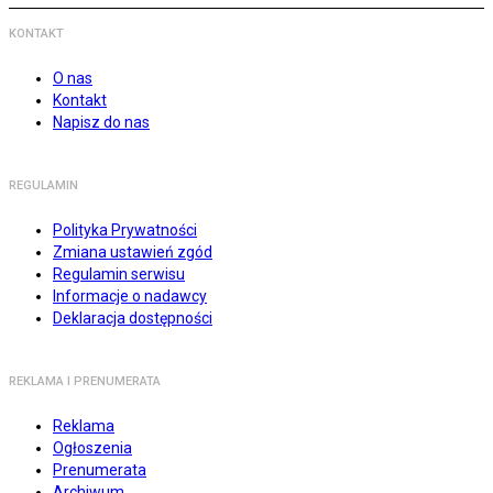
KONTAKT
O nas
Kontakt
Napisz do nas
REGULAMIN
Polityka Prywatności
Zmiana ustawień zgód
Regulamin serwisu
Informacje o nadawcy
Deklaracja dostępności
REKLAMA I PRENUMERATA
Reklama
Ogłoszenia
Prenumerata
Archiwum