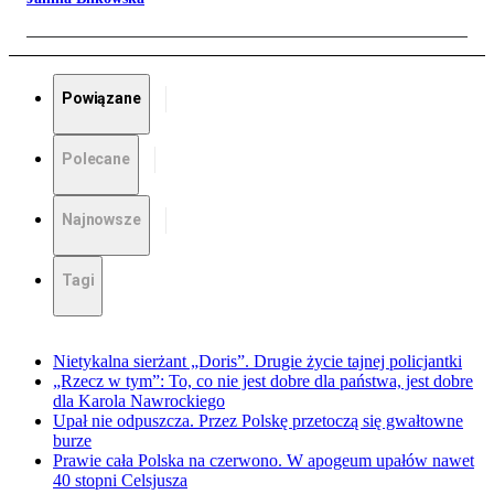
Powiązane
Polecane
Najnowsze
Tagi
Nietykalna sierżant „Doris”. Drugie życie tajnej policjantki
„Rzecz w tym”: To, co nie jest dobre dla państwa, jest dobre
dla Karola Nawrockiego
Upał nie odpuszcza. Przez Polskę przetoczą się gwałtowne
burze
Prawie cała Polska na czerwono. W apogeum upałów nawet
40 stopni Celsjusza