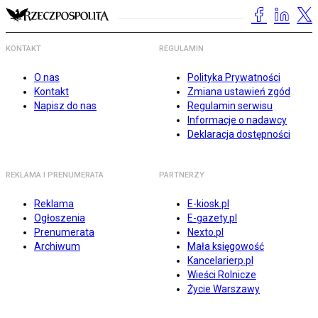
KONTAKT
REGULAMIN
O nas
Polityka Prywatności
Kontakt
Zmiana ustawień zgód
Napisz do nas
Regulamin serwisu
Informacje o nadawcy
Deklaracja dostępności
REKLAMA I PRENUMERATA
PARTNERZY
Reklama
E-kiosk.pl
Ogłoszenia
E-gazety.pl
Prenumerata
Nexto.pl
Archiwum
Mała księgowość
Kancelarierp.pl
Wieści Rolnicze
Życie Warszawy