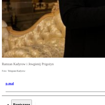
Ramzan Kadyrow i Jewgienij Prigożyn
Foto: Telegram/Kadyrow
p.mal
Powiązane