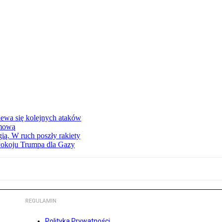
iewa się kolejnych ataków
imową
ą. W ruch poszły rakiety
Pokoju Trumpa dla Gazy
REGULAMIN
Polityka Prywatności