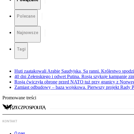
Polecane
Najnowsze
Tagi
Huti zaatakowali Arabię Saudyjską. Są ranni. Królestwo spodz
40 dni Zełenskiego i odwet Putina. Rosja szykuje kampanię z
Rosja ćwiczyła obronę przed NATO tuż przy granicy z Norwegi
Zamiast odbudowy – baza wojskowa. Pierwszy projekt Rady 
Promowane treści
KONTAKT
O nas