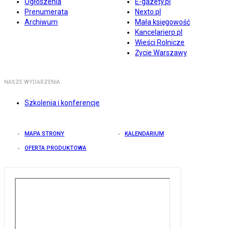
Ogłoszenia
E-gazety.pl
Prenumerata
Nexto.pl
Archiwum
Mała księgowość
Kancelarierp.pl
Wieści Rolnicze
Życie Warszawy
NASZE WYDARZENIA
Szkolenia i konferencje
MAPA STRONY
KALENDARIUM
OFERTA PRODUKTOWA