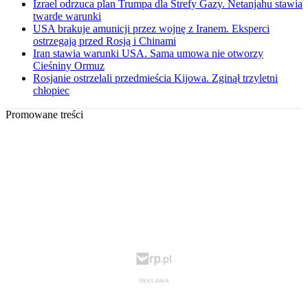
Izrael odrzuca plan Trumpa dla Strefy Gazy. Netanjahu stawia
twarde warunki
USA brakuje amunicji przez wojnę z Iranem. Eksperci
ostrzegają przed Rosją i Chinami
Iran stawia warunki USA. Sama umowa nie otworzy
Cieśniny Ormuz
Rosjanie ostrzelali przedmieścia Kijowa. Zginął trzyletni
chłopiec
Promowane treści