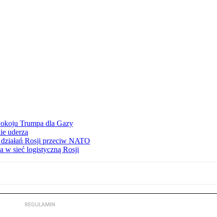
Pokoju Trumpa dla Gazy
ie uderzą
ą działań Rosji przeciw NATO
 w sieć logistyczną Rosji
REGULAMIN