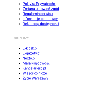
Polityka Prywatności
Zmiana ustawień zgód
Regulamin serwisu
Informacje o nadawcy
Deklaracja dostępności
PARTNERZY
E-kiosk.pl
E-gazety.pl
Nexto.pl
Mała księgowość
Kancelarierp.pl
Wieści Rolnicze
Życie Warszawy