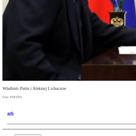
Władimir Putin i Aleksiej Lichaczow
Foto: PAP/EPA
arb