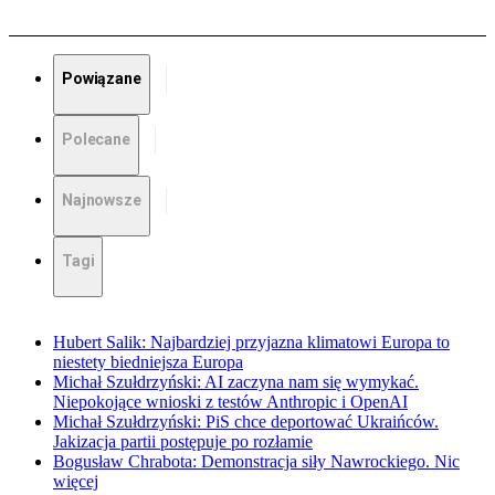
Powiązane
Polecane
Najnowsze
Tagi
Hubert Salik: Najbardziej przyjazna klimatowi Europa to
niestety biedniejsza Europa
Michał Szułdrzyński: AI zaczyna nam się wymykać.
Niepokojące wnioski z testów Anthropic i OpenAI
Michał Szułdrzyński: PiS chce deportować Ukraińców.
Jakizacja partii postępuje po rozłamie
Bogusław Chrabota: Demonstracja siły Nawrockiego. Nic
więcej