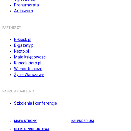
Prenumerata
Archiwum
PARTNERZY
E-kiosk.pl
E-gazety.pl
Nexto.pl
Mała księgowość
Kancelarierp.pl
Wieści Rolnicze
Życie Warszawy
NASZE WYDARZENIA
Szkolenia i konferencje
MAPA STRONY
KALENDARIUM
OFERTA PRODUKTOWA