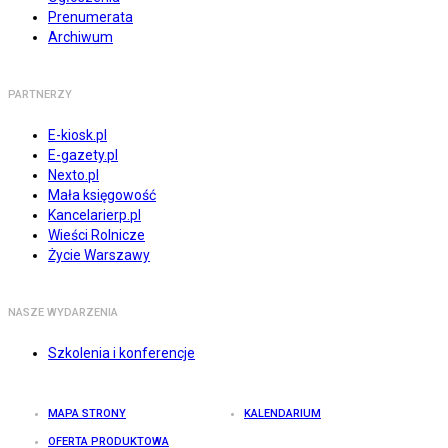
Prenumerata
Archiwum
PARTNERZY
E-kiosk.pl
E-gazety.pl
Nexto.pl
Mała księgowość
Kancelarierp.pl
Wieści Rolnicze
Życie Warszawy
NASZE WYDARZENIA
Szkolenia i konferencje
MAPA STRONY
KALENDARIUM
OFERTA PRODUKTOWA