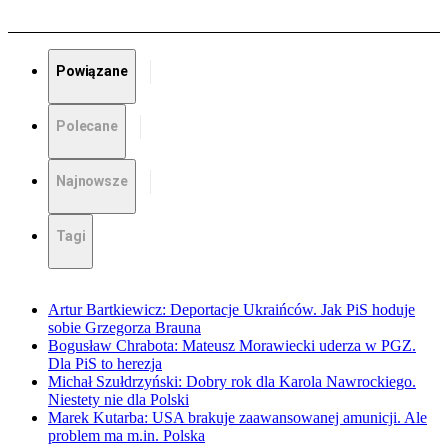
Powiązane
Polecane
Najnowsze
Tagi
Artur Bartkiewicz: Deportacje Ukraińców. Jak PiS hoduje
sobie Grzegorza Brauna
Bogusław Chrabota: Mateusz Morawiecki uderza w PGZ.
Dla PiS to herezja
Michał Szułdrzyński: Dobry rok dla Karola Nawrockiego.
Niestety nie dla Polski
Marek Kutarba: USA brakuje zaawansowanej amunicji. Ale
problem ma m.in. Polska