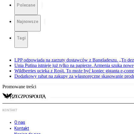
Polecane
Najnowsze
Tagi
LPP odpowiada na zarzuty dostawców z Bangladeszu. „To dez
Unia Putina istnieje już tylko na papierze. Armenia szuka no
Wildberries ucieka z Rosji. To może być koniec giganta e-com
Dodatkowy rabat na zakupy za własnoręczne skasowanie pro
Promowane treści
KONTAKT
O nas
Kontakt