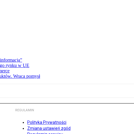
informacja”
wego rynku w UE
merce
duktów. Wraca pomysł
REGULAMIN
Polityka Prywatności
Zmiana ustawień zgód