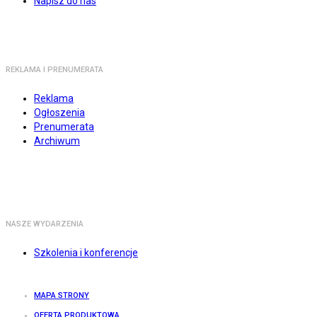
Napisz do nas
REKLAMA I PRENUMERATA
Reklama
Ogłoszenia
Prenumerata
Archiwum
NASZE WYDARZENIA
Szkolenia i konferencje
MAPA STRONY
OFERTA PRODUKTOWA