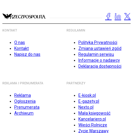
KONTAKT
REGULAMIN
O nas
Polityka Prywatności
Kontakt
Zmiana ustawień zgód
Napisz do nas
Regulamin serwisu
Informacje o nadawcy
Deklaracja dostępności
REKLAMA I PRENUMERATA
PARTNERZY
Reklama
E-kiosk.pl
Ogłoszenia
E-gazety.pl
Prenumerata
Nexto.pl
Archiwum
Mała księgowość
Kancelarierp.pl
Wieści Rolnicze
Życie Warszawy