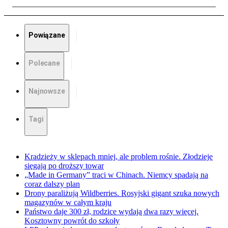
Powiązane
Polecane
Najnowsze
Tagi
Kradzieży w sklepach mniej, ale problem rośnie. Złodzieje
sięgają po droższy towar
„Made in Germany” traci w Chinach. Niemcy spadają na
coraz dalszy plan
Drony paraliżują Wildberries. Rosyjski gigant szuka nowych
magazynów w całym kraju
Państwo daje 300 zł, rodzice wydają dwa razy więcej.
Kosztowny powrót do szkoły