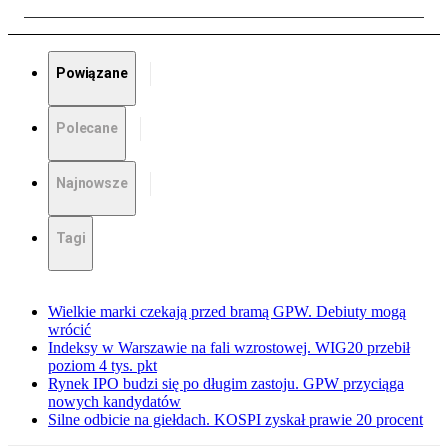
Powiązane
Polecane
Najnowsze
Tagi
Wielkie marki czekają przed bramą GPW. Debiuty mogą
wrócić
Indeksy w Warszawie na fali wzrostowej. WIG20 przebił
poziom 4 tys. pkt
Rynek IPO budzi się po długim zastoju. GPW przyciąga
nowych kandydatów
Silne odbicie na giełdach. KOSPI zyskał prawie 20 procent