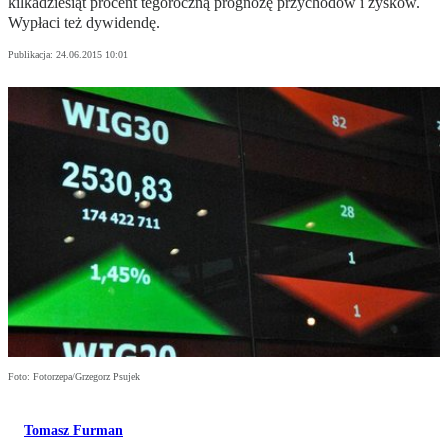
kilkadziesiąt procent tegoroczną prognozę przychodów i zysków.
Wypłaci też dywidendę.
Publikacja:
24.06.2015 10:01
Foto: Fotorzepa/Grzegorz Psujek
Tomasz Furman