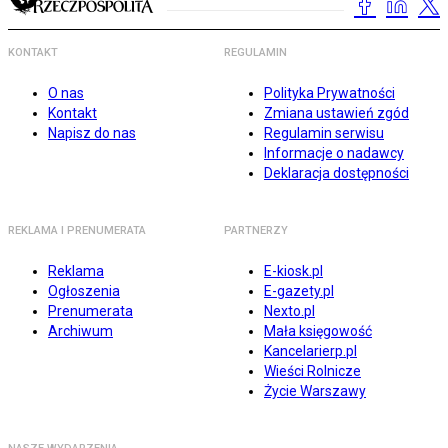
KONTAKT
REGULAMIN
O nas
Polityka Prywatności
Kontakt
Zmiana ustawień zgód
Napisz do nas
Regulamin serwisu
Informacje o nadawcy
Deklaracja dostępności
REKLAMA I PRENUMERATA
PARTNERZY
Reklama
E-kiosk.pl
Ogłoszenia
E-gazety.pl
Prenumerata
Nexto.pl
Archiwum
Mała księgowość
Kancelarierp.pl
Wieści Rolnicze
Życie Warszawy