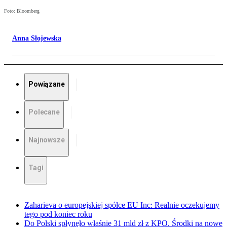
Foto: Bloomberg
Anna Słojewska
Powiązane
Polecane
Najnowsze
Tagi
Zaharieva o europejskiej spółce EU Inc: Realnie oczekujemy
tego pod koniec roku
Do Polski spłynęło właśnie 31 mld zł z KPO. Środki na nowe