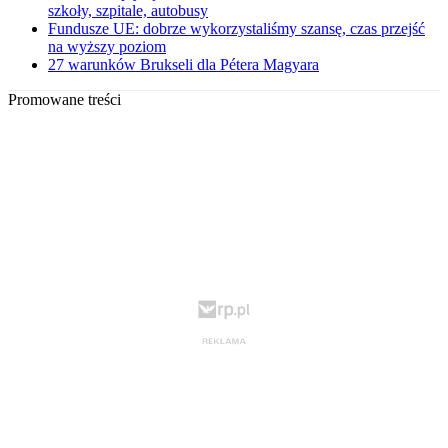
szkoły, szpitale, autobusy
Fundusze UE: dobrze wykorzystaliśmy szansę, czas przejść
na wyższy poziom
27 warunków Brukseli dla Pétera Magyara
Promowane treści