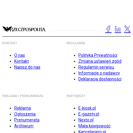
KONTAKT
REGULAMIN
O nas
Polityka Prywatności
Kontakt
Zmiana ustawień zgód
Napisz do nas
Regulamin serwisu
Informacje o nadawcy
Deklaracja dostępności
REKLAMA I PRENUMERATA
PARTNERZY
Reklama
E-kiosk.pl
Ogłoszenia
E-gazety.pl
Prenumerata
Nexto.pl
Archiwum
Mała księgowość
Kancelarierp.pl