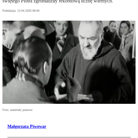
świętego Piotra zgromadziły rekordową liczbę wiernych.
Publikacja:
13.04.2020 08:00
Foto: materiały prasowe
Małgorzata Piwowar