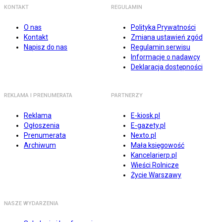
KONTAKT
REGULAMIN
O nas
Polityka Prywatności
Kontakt
Zmiana ustawień zgód
Napisz do nas
Regulamin serwisu
Informacje o nadawcy
Deklaracja dostępności
REKLAMA I PRENUMERATA
PARTNERZY
Reklama
E-kiosk.pl
Ogłoszenia
E-gazety.pl
Prenumerata
Nexto.pl
Archiwum
Mała księgowość
Kancelarierp.pl
Wieści Rolnicze
Życie Warszawy
NASZE WYDARZENIA