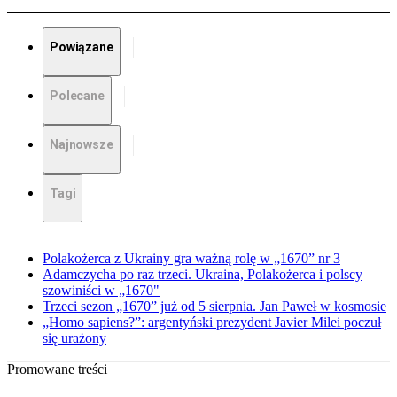
Powiązane
Polecane
Najnowsze
Tagi
Polakożerca z Ukrainy gra ważną rolę w „1670” nr 3
Adamczycha po raz trzeci. Ukraina, Polakożerca i polscy
szowiniści w „1670"
Trzeci sezon „1670” już od 5 sierpnia. Jan Paweł w kosmosie
„Homo sapiens?”: argentyński prezydent Javier Milei poczuł
się urażony
Promowane treści