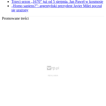
Trzeci sezon „1670” już od 5 sierpnia. Jan Paweł w kosmosie
„Homo sapiens?”: argentyński prezydent Javier Milei poczuł
się urażony
Promowane treści