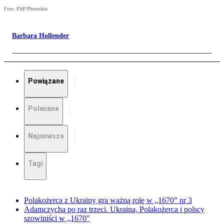
Foto: PAP/Photoshot
Barbara Hollender
Powiązane
Polecane
Najnowsze
Tagi
Polakożerca z Ukrainy gra ważną rolę w „1670” nr 3
Adamczycha po raz trzeci. Ukraina, Polakożerca i polscy
szowiniści w „1670"