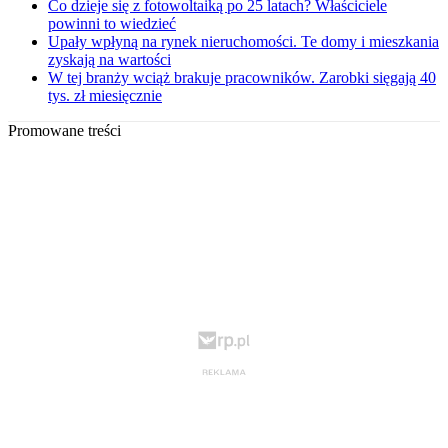
Co dzieje się z fotowoltaiką po 25 latach? Właściciele
powinni to wiedzieć
Upały wpłyną na rynek nieruchomości. Te domy i mieszkania
zyskają na wartości
W tej branży wciąż brakuje pracowników. Zarobki sięgają 40
tys. zł miesięcznie
Promowane treści