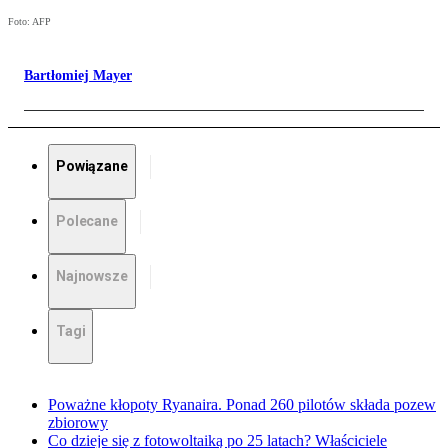
Foto: AFP
Bartłomiej Mayer
Powiązane
Polecane
Najnowsze
Tagi
Poważne kłopoty Ryanaira. Ponad 260 pilotów składa pozew
zbiorowy
Co dzieje się z fotowoltaiką po 25 latach? Właściciele