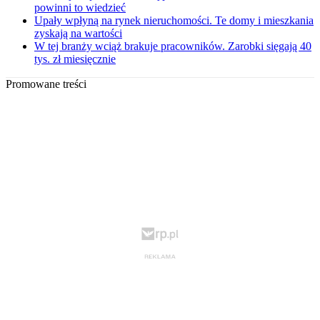
powinni to wiedzieć
Upały wpłyną na rynek nieruchomości. Te domy i mieszkania
zyskają na wartości
W tej branży wciąż brakuje pracowników. Zarobki sięgają 40
tys. zł miesięcznie
Promowane treści