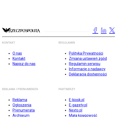
KONTAKT
REGULAMIN
O nas
Polityka Prywatności
Kontakt
Zmiana ustawień zgód
Napisz do nas
Regulamin serwisu
Informacje o nadawcy
Deklaracja dostępności
REKLAMA I PRENUMERATA
PARTNERZY
Reklama
E-kiosk.pl
Ogłoszenia
E-gazety.pl
Prenumerata
Nexto.pl
Archiwum
Mała księgowość