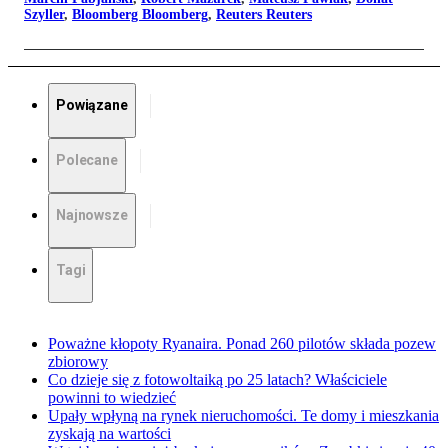
Szyller
,
Bloomberg Bloomberg
,
Reuters Reuters
Powiązane
Polecane
Najnowsze
Tagi
Poważne kłopoty Ryanaira. Ponad 260 pilotów składa pozew
zbiorowy
Co dzieje się z fotowoltaiką po 25 latach? Właściciele
powinni to wiedzieć
Upały wpłyną na rynek nieruchomości. Te domy i mieszkania
zyskają na wartości