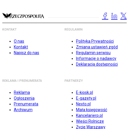
KONTAKT
REGULAMIN
O nas
Polityka Prywatności
Kontakt
Zmiana ustawień zgód
Napisz do nas
Regulamin serwisu
Informacje o nadawcy
Deklaracja dostępności
REKLAMA I PRENUMERATA
PARTNERZY
Reklama
E-kiosk.pl
Ogłoszenia
E-gazety.pl
Prenumerata
Nexto.pl
Archiwum
Mała księgowość
Kancelarierp.pl
Wieści Rolnicze
Życie Warszawy