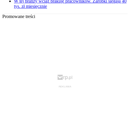
W tej branży wciąż brakuje pracowników. Zarobki sięgają 40
tys. zł miesięcznie
Promowane treści