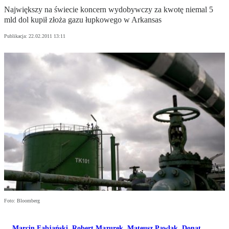
Największy na świecie koncern wydobywczy za kwotę niemal 5
mld dol kupił złoża gazu łupkowego w Arkansas
Publikacja:
22.02.2011 13:11
Foto: Bloomberg
Marcin Fabjański
,
Robert Mazurek
,
Mateusz Pawlak
,
Donat