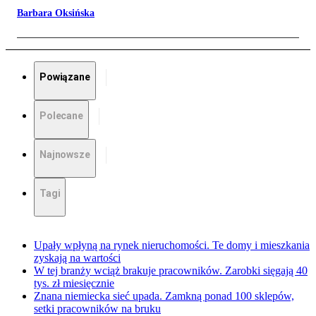
Barbara Oksińska
Powiązane
Polecane
Najnowsze
Tagi
Upały wpłyną na rynek nieruchomości. Te domy i mieszkania
zyskają na wartości
W tej branży wciąż brakuje pracowników. Zarobki sięgają 40
tys. zł miesięcznie
Znana niemiecka sieć upada. Zamkną ponad 100 sklepów,
setki pracowników na bruku