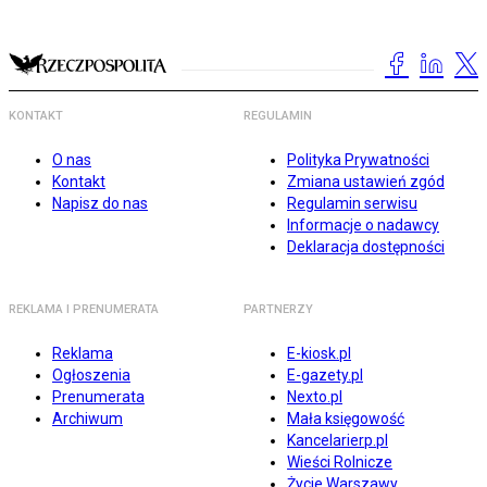
KONTAKT
REGULAMIN
O nas
Polityka Prywatności
Kontakt
Zmiana ustawień zgód
Napisz do nas
Regulamin serwisu
Informacje o nadawcy
Deklaracja dostępności
REKLAMA I PRENUMERATA
PARTNERZY
Reklama
E-kiosk.pl
Ogłoszenia
E-gazety.pl
Prenumerata
Nexto.pl
Archiwum
Mała księgowość
Kancelarierp.pl
Wieści Rolnicze
Życie Warszawy