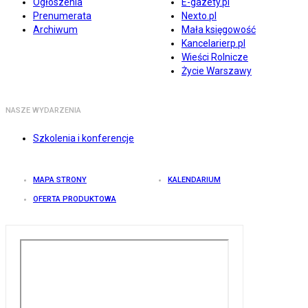
Ogłoszenia
E-gazety.pl
Prenumerata
Nexto.pl
Archiwum
Mała księgowość
Kancelarierp.pl
Wieści Rolnicze
Życie Warszawy
NASZE WYDARZENIA
Szkolenia i konferencje
MAPA STRONY
KALENDARIUM
OFERTA PRODUKTOWA