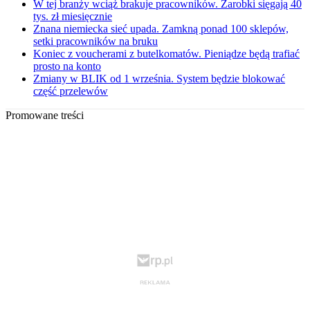
W tej branży wciąż brakuje pracowników. Zarobki sięgają 40
tys. zł miesięcznie
Znana niemiecka sieć upada. Zamkną ponad 100 sklepów,
setki pracowników na bruku
Koniec z voucherami z butelkomatów. Pieniądze będą trafiać
prosto na konto
Zmiany w BLIK od 1 września. System będzie blokować
część przelewów
Promowane treści