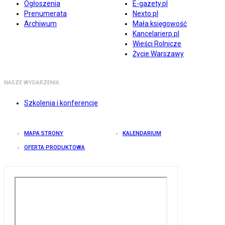
Ogłoszenia
E-gazety.pl
Prenumerata
Nexto.pl
Archiwum
Mała księgowość
Kancelarierp.pl
Wieści Rolnicze
Życie Warszawy
NASZE WYDARZENIA
Szkolenia i konferencje
MAPA STRONY
KALENDARIUM
OFERTA PRODUKTOWA