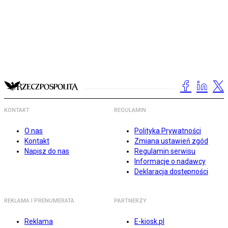
KONTAKT
REGULAMIN
O nas
Polityka Prywatności
Kontakt
Zmiana ustawień zgód
Napisz do nas
Regulamin serwisu
Informacje o nadawcy
Deklaracja dostępności
REKLAMA I PRENUMERATA
PARTNERZY
Reklama
E-kiosk.pl