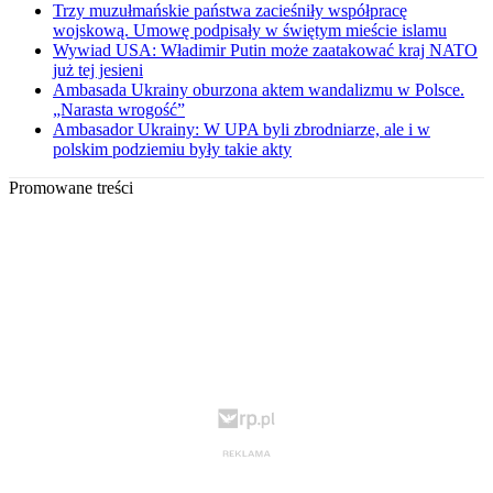
Trzy muzułmańskie państwa zacieśniły współpracę
wojskową. Umowę podpisały w świętym mieście islamu
Wywiad USA: Władimir Putin może zaatakować kraj NATO
już tej jesieni
Ambasada Ukrainy oburzona aktem wandalizmu w Polsce.
„Narasta wrogość”
Ambasador Ukrainy: W UPA byli zbrodniarze, ale i w
polskim podziemiu były takie akty
Promowane treści