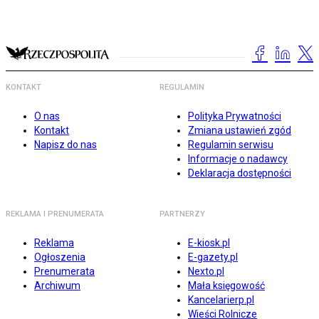
KONTAKT
REGULAMIN
O nas
Polityka Prywatności
Kontakt
Zmiana ustawień zgód
Napisz do nas
Regulamin serwisu
Informacje o nadawcy
Deklaracja dostępności
REKLAMA I PRENUMERATA
PARTNERZY
Reklama
E-kiosk.pl
Ogłoszenia
E-gazety.pl
Prenumerata
Nexto.pl
Archiwum
Mała księgowość
Kancelarierp.pl
Wieści Rolnicze