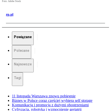
Foto: Adobe Stock
rp.pl
Powiązane
Polecane
Najnowsze
Tagi
11 listopada Warszawa znowu pobiegnie
Biznes w Polsce coraz częściej wybiera self storage
Komunikacja i promocja z dużymi obostrzeniami
Cyfryzacja, robotyka i wzmocnienie geriatrii