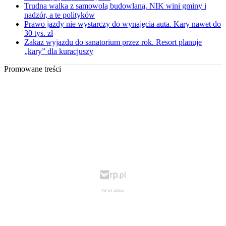
Trudna walka z samowolą budowlaną. NIK wini gminy i
nadzór, a te polityków
Prawo jazdy nie wystarczy do wynajęcia auta. Kary nawet do
30 tys. zł
Zakaz wyjazdu do sanatorium przez rok. Resort planuje
„kary” dla kuracjuszy
Promowane treści