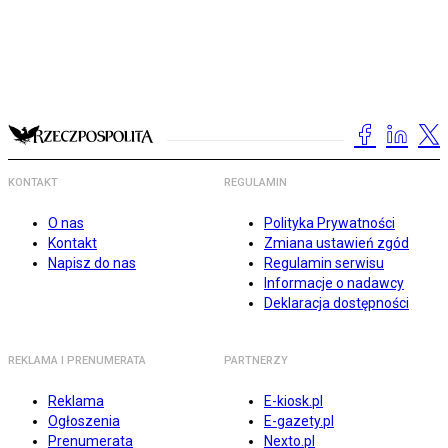
KONTAKT
REGULAMIN
O nas
Polityka Prywatności
Kontakt
Zmiana ustawień zgód
Napisz do nas
Regulamin serwisu
Informacje o nadawcy
Deklaracja dostępności
REKLAMA I PRENUMERATA
PARTNERZY
Reklama
E-kiosk.pl
Ogłoszenia
E-gazety.pl
Prenumerata
Nexto.pl